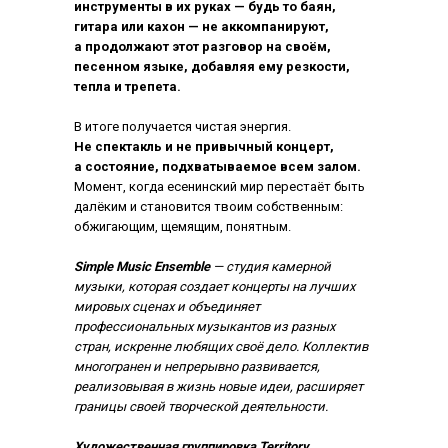
инструменты в их руках — будь то баян,
гитара или кахон — не аккомпанируют,
а продолжают этот разговор на своём,
песенном языке, добавляя ему резкости,
тепла и трепета.
В итоге получается чистая энергия.
Не спектакль и не привычный концерт,
а состояние, подхватываемое всем залом.
Момент, когда есенинский мир перестаёт быть
далёким и становится твоим собственным:
обжигающим, щемящим, понятным.
Simple Music Ensemble
— студия камерной
музыки, которая создает концерты на лучших
мировых сценах и объединяет
профессиональных музыкантов из разных
стран, искренне любящих своё дело. Коллектив
многогранен и непрерывно развивается,
реализовывая в жизнь новые идеи, расширяет
границы своей творческой деятельности.
Художественная группировка Territory