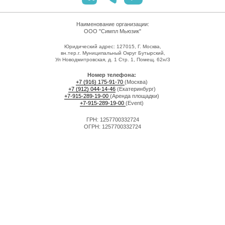
Наименование организации:
ООО "Симпл Мьюзик"
Юридический адрес: 127015, Г. Москва,
вн.тер.г. Муниципальный Округ Бутырский,
Ул Новодмитровская, д. 1 Стр. 1, Помещ. 62н/3
Номер телефона:
+7 (916) 175-91-70
(Москва)
+7 (912) 044-14-46
(Екатеринбург)
+7-915-289-19-00
(Аренда площадки)
+7-915-289-19-00
(Event)
ГРН: 1257700332724
ОГРН: 1257700332724