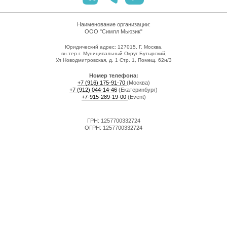
Наименование организации:
ООО "Симпл Мьюзик"
Юридический адрес: 127015, Г. Москва,
вн.тер.г. Муниципальный Округ Бутырский,
Ул Новодмитровская, д. 1 Стр. 1, Помещ. 62н/3
Номер телефона:
+7 (916) 175-91-70
(Москва)
+7 (912) 044-14-46
(Екатеринбург)
+7-915-289-19-00
(Event)
ГРН: 1257700332724
ОГРН: 1257700332724