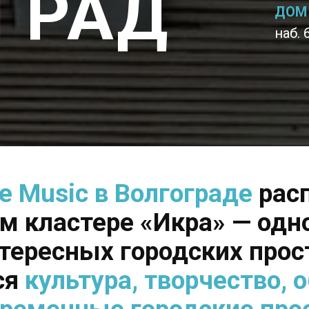
ГРАД
ДОМ 
наб. 
e Music в Волгограде
рас
ом кластере «Икра» — одн
тересных городских прост
ся
культура, творчество, 