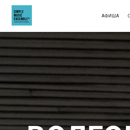
АФИША