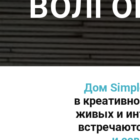
ВОЛГО
Дом Simpl
в креативн
живых и ин
встречают