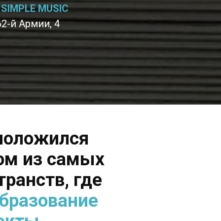
SIMPLE MUSIC
62-й Армии, 4
положился
ом из самых
ранств, где
образование