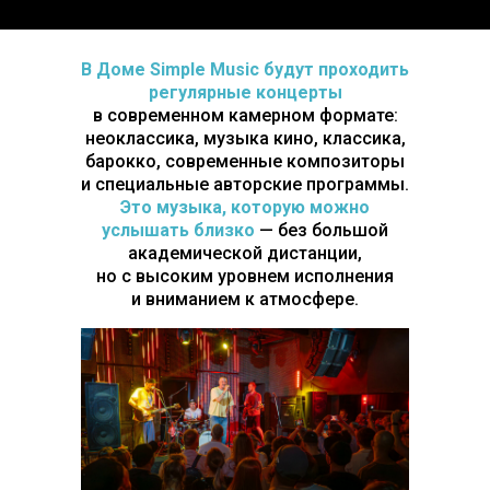
В Доме Simple Music будут проходить
регулярные концерты
в современном камерном формате:
неоклассика, музыка кино, классика,
барокко, современные композиторы
и специальные авторские программы.
Это музыка, которую можно
услышать близко
— без большой
академической дистанции,
но с высоким уровнем исполнения
и вниманием к атмосфере.