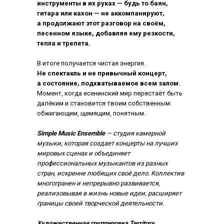
инструменты в их руках — будь то баян,
гитара или кахон — не аккомпанируют,
а продолжают этот разговор на своём,
песенном языке, добавляя ему резкости,
тепла и трепета.
В итоге получается чистая энергия.
Не спектакль и не привычный концерт,
а состояние, подхватываемое всем залом.
Момент, когда есенинский мир перестаёт быть
далёким и становится твоим собственным:
обжигающим, щемящим, понятным.
Simple Music Ensemble
— студия камерной
музыки, которая создает концерты на лучших
мировых сценах и объединяет
профессиональных музыкантов из разных
стран, искренне любящих своё дело. Коллектив
многогранен и непрерывно развивается,
реализовывая в жизнь новые идеи, расширяет
границы своей творческой деятельности.
Художественная группировка Territory