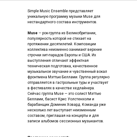
Simple Music Ensemble представляет
уникальную программу музыки Muse для
нестандартного состава инструментов.
Muse
— рок-группа из Великобритании,
популярность которой не стихает на
протяжении десятилетий. Композиции
коллектива неизменно занимают верхние
строчки хит-парадов Европы и США. Их
выступления отличают эффектная
техническая подготовка, качественное
музыкальное звучание и чувственный вокал
фронтмена Мэттью Беллами. Группа регулярно
отправляется в гастрольные туры и участвует
в фестивалях в качестве хедлайнера.
Сейчас группа Muse — это солист Мэттью
Беллами, басист Крис Уолстенхолм и
барабанщик Доминик Ховард. Команда уже
несколько лет выступает неизменным
составом, приглашая на концерты и для
записи альбомов сессионных музыкантов.