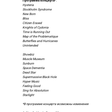
Программа концерта*:
Hysteria
Stockholm Syndrome
New Born
Вliss
Citizen Erased
Knights of Cydonia
Time is Running Out
Map of the Problematique
Вutterflies and Hurricanes
Unintended
Showbiz
Muscle Museum
Sunburn
Space Dementia
Dead Star
Supermassive Black Hole
Hyper Music
Feeling Good
Sing for Absolution
Starlight
*В программе концерта возможны изменения