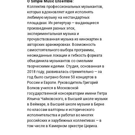
О Simple Music Ensemble:
Коллектив профессиональных музыкантов,
которых вдохновляет идея исполнять
любимую музыку на нестандартных
площадках. Их репертуар — выдающиеся
произведения разных эпох,
экспериментальная музыка и
прочувствованная музыка из кинокартин в
авторских аранжировках. Возможность
самостоятельного выбора программы,
неожиданные локации и гибкость формата
объединила музыкантов со смелыми
творческими идеями. Студия, основанная в
2018 году, развивалась стремительно — за
год было сыграно более 50 концертов в
России и Европе. Руководитель Григорий
Волков учился в Московской
государственной консерватории имени Петра
Ильича Чайковского, в Высшей школе музыки
в Веймаре, в Высшей школе музыки в Берне
по классам валторны и исторического
исполнительства и работал во многих
российских и зарубежных коллективах — в
том числе в Камерном оркестре Цюриха.