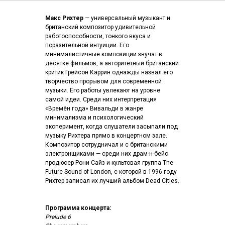
Макс Рихтер
— универсальный музыкант и
британский композитор удивительной
работоспособности, тонкого вкуса и
поразительной интуиции. Его
минималистичные композиции звучат в
десятке фильмов, а авторитетный британский
критик Грейсон Каррин однажды назвал его
творчество прорывом для современной
музыки. Его работы увлекают на уровне
самой идеи. Среди них интерпретация
«Времён года» Вивальди в жанре
минимализма и психологический
эксперимент, когда слушатели засыпали под
музыку Рихтера прямо в концертном зале.
Композитор сотрудничал и с британскими
электронщиками — среди них драм-н-бейс
продюсер Рони Сайз и культовая группа The
Future Sound of London, с которой в 1996 году
Рихтер записал их лучший альбом Dead Cities.
Программа концерта:
Prelude 6