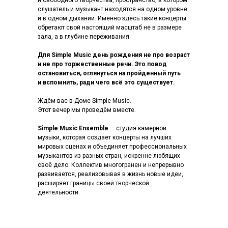
и свободного творчества, пространство, в котором
слушатель и музыкант находятся на одном уровне
и в одном дыхании. Именно здесь такие концерты
обретают свой настоящий масштаб не в размере
зала, а в глубине переживания.
Для Simple Music день рождения не про возраст
и не про торжественные речи. Это повод
остановиться, оглянуться на пройденный путь
и вспомнить, ради чего всё это существует.
Ждём вас в Доме Simple Music.
Этот вечер мы проведём вместе.
Simple Music Ensemble
— студия камерной
музыки, которая создает концерты на лучших
мировых сценах и объединяет профессиональных
музыкантов из разных стран, искренне любящих
своё дело. Коллектив многогранен и непрерывно
развивается, реализовывая в жизнь новые идеи,
расширяет границы своей творческой
деятельности.