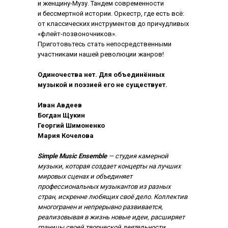
и женщину-Музу. Тандем современности
и бессмертной истории. Оркестр, где есть всё:
от классических инструментов до причудливых
«флейт-позвоночников».
Приготовьтесь стать непосредственными
участниками нашей революции жанров!
Одиночества нет. Для объединённых
музыкой и поэзией его не существует.
Иван Авдеев
Богдан Щукин
Георгий Шимоненко
Мария Кочелова
Simple Music Ensemble
— студия камерной
музыки, которая создает концерты на лучших
мировых сценах и объединяет
профессиональных музыкантов из разных
стран, искренне любящих своё дело. Коллектив
многогранен и непрерывно развивается,
реализовывая в жизнь новые идеи, расширяет
границы своей творческой деятельности.