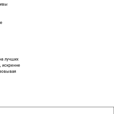
тивы
ие
на лучших
, искренне
изовывая