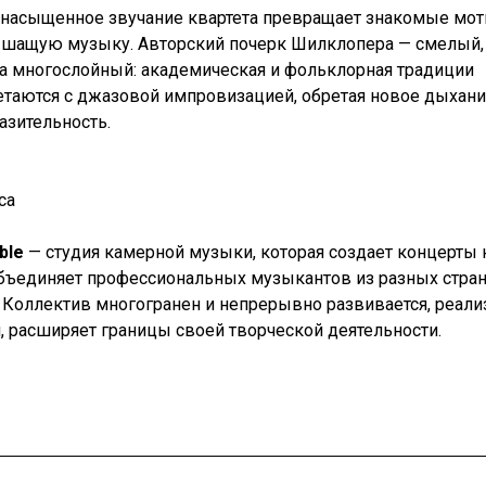
 насыщенное звучание квартета превращает знакомые мо
ышащую музыку. Авторский почерк Шилклопера — смелый,
а многослойный: академическая и фольклорная традиции
етаются с джазовой импровизацией, обретая новое дыхан
зительность.
са
ble
— студия камерной музыки, которая создает концерты 
бъединяет профессиональных музыкантов из разных стран
 Коллектив многогранен и непрерывно развивается, реал
, расширяет границы своей творческой деятельности.