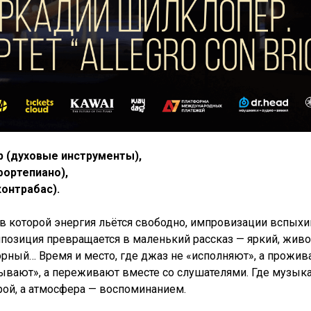
 (духовые инструменты),
фортепиано),
онтрабас).
 в которой энергия льётся свободно, импровизации вспых
мпозиция превращается в маленький рассказ — яркий, живо
рный… Время и место, где джаз не «исполняют», а прожив
зывают», а переживают вместе со слушателями. Где музык
рой, а атмосфера — воспоминанием.