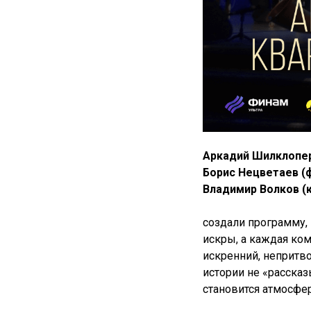
Аркадий Шилклопер
Борис Нецветаев (
Владимир Волков (к
создали программу,
искры, а каждая ко
искренний, непритво
истории не «расска
становится атмосфе