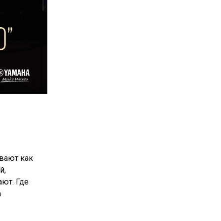
ивают как
й,
ают. Где
а