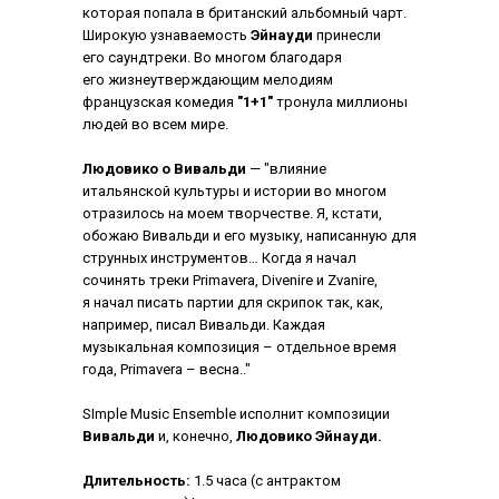
которая попала в британский альбомный чарт.
Широкую узнаваемость
Эйнауди
принесли
его саундтреки. Во многом благодаря
его жизнеутверждающим мелодиям
французская комедия
"1+1"
тронула миллионы
людей во всем мире.
Людовико о Вивальди
— "влияние
итальянской культуры и истории во многом
отразилось на моем творчестве. Я, кстати,
обожаю Вивальди и его музыку, написанную для
струнных инструментов… Когда я начал
сочинять треки Primavera, Divenire и Zvanire,
я начал писать партии для скрипок так, как,
например, писал Вивальди. Каждая
музыкальная композиция – отдельное время
года, Primavera – весна.."
SImple Music Ensemble исполнит композиции
Вивальди
и, конечно,
Людовико Эйнауди.
Длительность:
1.5 часа (с антрактом