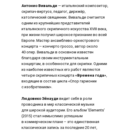
Антонио Вивальди
— итальянский композитор,
скрипач-виртуоз, педагог, дирижёр,
католический священник. Вивальди считается
одним из крупнейших представителей
итальянского скрипичного искусства XVIII века,
при жизни получил широкое признание во всей
Европе. Мастер ансамблево-оркестрового
концерта — кончерто гроссо, автор около
40 опер. Вивальди в основном известен
благодаря своим инструментальным
концертам, в особенности для скрипки. Одними
из наиболее известных его работ являются
четыре скрипичных концерта
«Времена года»
,
входящие в состав цикла «Спор гармонии
с изобретением».
Людовико Эйнауди
видит себя в роли
проводника в мир классической музыки
для широкой аудитории. Его альбом 'Elements'
(2015) стал немыслимо успешным
в коммерческом плане – это единственная
классическая запись за последние 20 лет,