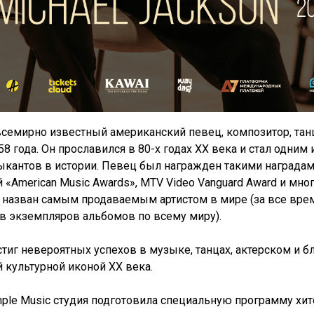
всемирно известный американский певец, композитор, танц
58 года. Он прославился в 80-х годах XX века и стал одним
ыкантов в истории. Певец был награжден такими наградам
 «American Music Awards», MTV Video Vanguard Award и мно
назван самым продаваемым артистом в мире (за все вре
в экземпляров альбомов по всему миру).
стиг невероятных успехов в музыке, танцах, актерском и 
й культурной иконой XX века.
mple Music студия подготовила специальную программу хит