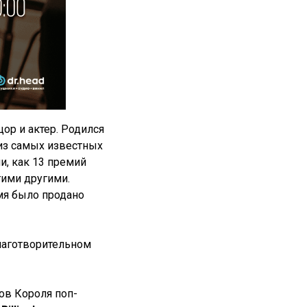
ор и актер. Родился
 из самых известных
и, как 13 премий
гими другими.
мя было продано
благотворительном
ов Короля поп-