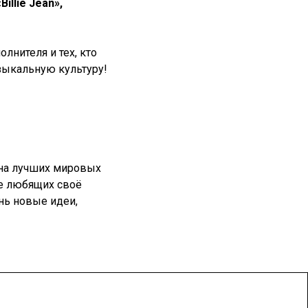
«Billie Jean»,
нителя и тех, кто
зыкальную культуру!
 на лучших мировых
не любящих своё
нь новые идеи,