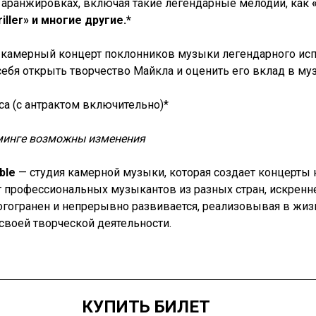
 аранжировках, включая такие легендарные мелодии, как
hriller» и многие другие.*
камерный концерт поклонников музыки легендарного испол
себя открыть творчество Майкла и оценить его вклад в му
аса (с антрактом включительно)*
минге возможны изменения
ble
— студия камерной музыки, которая создает концерты
т профессиональных музыкантов из разных стран, искрен
огогранен и непрерывно развивается, реализовывая в жиз
своей творческой деятельности.
КУПИТЬ БИЛЕТ