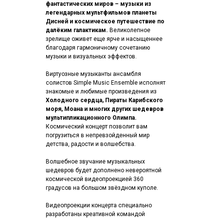
фантастических миров – музыки из
легендарных мультфильмов планеты
Дисней и космическое путешествие по
далёким галактикам.
Великолепное
зрелище оживет еще ярче и насыщеннее
благодаря гармоничному сочетанию
музыки и визуальных эффектов.
Виртуозные музыканты ансамбля
солистов Simple Music Ensemble исполнят
знакомые и любимые произведения из
Холодного сердца, Пираты Карибского
моря, Моана и многих других шедевров
мультипликационного Олимпа.
Космический концерт позволит вам
погрузиться в непревзойденный мир
детства, радости и волшебства.
Волшебное звучание музыкальных
шедевров будет дополнено невероятной
космической видеопроекцией 360
градусов на большом звёздном куполе.
Видеопроекции концерта специально
разработаны креативной командой